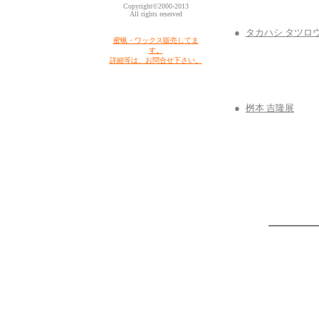
Copyright©2000-2013
All rights reserved
●
タカハシ タツロ
蜜蝋・ワックス販売してま
す。
詳細等は、お問合せ下さい。
●
桝本 吉隆展