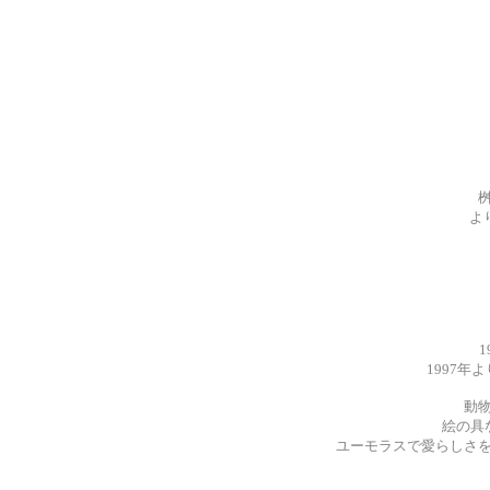
よ
1997
動
絵の具
ユーモラスで愛らしさ