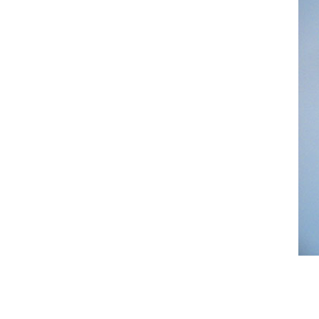
「夏rhythm