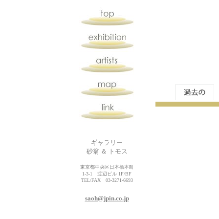
ギャラリー
砂翁 ＆ トモス
東京都中央区日本橋本町
1-3-1
渡辺ビル
1F/BF
TEL/FAX
03-3271-6693
saoh@jpin.co.jp